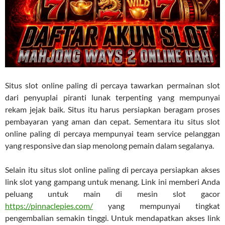
Situs slot online paling di percaya tawarkan permainan slot
dari penyuplai piranti lunak terpenting yang mempunyai
rekam jejak baik. Situs itu harus persiapkan beragam proses
pembayaran yang aman dan cepat. Sementara itu situs slot
online paling di percaya mempunyai team service pelanggan
yang responsive dan siap menolong pemain dalam segalanya.
Selain itu situs slot online paling di percaya persiapkan akses
link slot yang gampang untuk menang. Link ini memberi Anda
peluang untuk main di mesin slot gacor
https://pinnaclepies.com/
yang mempunyai tingkat
pengembalian semakin tinggi. Untuk mendapatkan akses link