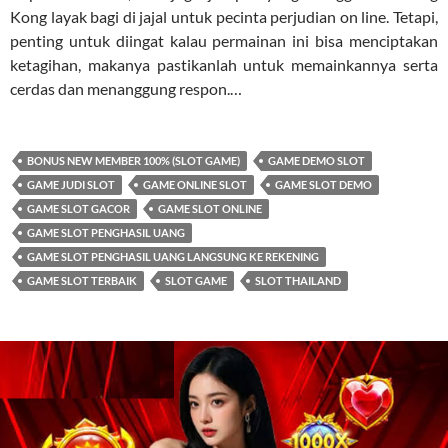
Kong layak bagi di jajal untuk pecinta perjudian on line. Tetapi,
penting untuk diingat kalau permainan ini bisa menciptakan
ketagihan, makanya pastikanlah untuk memainkannya serta
cerdas dan menanggung respon.…
BONUS NEW MEMBER 100% (SLOT GAME)
GAME DEMO SLOT
GAME JUDI SLOT
GAME ONLINE SLOT
GAME SLOT DEMO
GAME SLOT GACOR
GAME SLOT ONLINE
GAME SLOT PENGHASIL UANG
GAME SLOT PENGHASIL UANG LANGSUNG KE REKENING
GAME SLOT TERBAIK
SLOT GAME
SLOT THAILAND