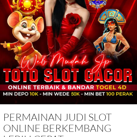
PERMAINAN JUDI SLOT
ONLINE BERKEMBANG