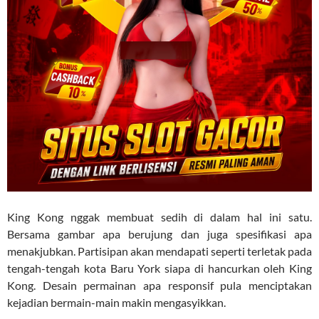
King Kong nggak membuat sedih di dalam hal ini satu.
Bersama gambar apa berujung dan juga spesifikasi apa
menakjubkan. Partisipan akan mendapati seperti terletak pada
tengah-tengah kota Baru York siapa di hancurkan oleh King
Kong. Desain permainan apa responsif pula menciptakan
kejadian bermain-main makin mengasyikkan.