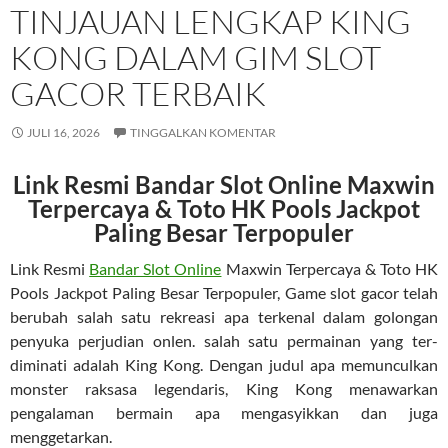
TINJAUAN LENGKAP KING
KONG DALAM GIM SLOT
GACOR TERBAIK
JULI 16, 2026
TINGGALKAN KOMENTAR
Link Resmi Bandar Slot Online Maxwin
Terpercaya & Toto HK Pools Jackpot
Paling Besar Terpopuler
Link Resmi
Bandar Slot Online
Maxwin Terpercaya & Toto HK
Pools Jackpot Paling Besar Terpopuler, Game slot gacor telah
berubah salah satu rekreasi apa terkenal dalam golongan
penyuka perjudian onlen. salah satu permainan yang ter-
diminati adalah King Kong. Dengan judul apa memunculkan
monster raksasa legendaris, King Kong menawarkan
pengalaman bermain apa mengasyikkan dan juga
menggetarkan.