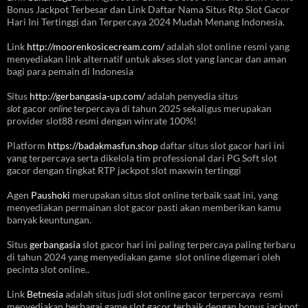
Bonus Jackpot Terbesar dan Link Daftar Nama Situs Rtp Slot Gacor
Hari Ini Tertinggi dan Terpercaya 2024 Mudah Menang Indonesia.
Link
http://moorenkosicecream.com/
adalah slot online resmi yang
menyediakan link alternatif untuk akses slot yang lancar dan aman
bagi para pemain di Indonesia
Situs
http://gerbangasia-up.com/
adalah penyedia situs
slot
gacor
online
terpercaya di tahun 2025 sekaligus merupakan
provider slot88 resmi dengan winrate 100%!
Platform
https://badakmasfun.shop
daftar situs slot gacor hari ini
yang terpercaya serta dikelola tim professional dari PG Soft slot
gacor dengan tingkat RTP jackpot slot maxwin tertinggi
Agen
Paushoki
merupakan situs slot online terbaik saat ini, yang
menyediakan permainan slot gacor pasti akan memberikan kamu
banyak keuntungan.
Situs
gerbangasia
slot gacor hari ini paling terpercaya paling terbaru
di tahun 2024 yang menyediakan game slot online digemari oleh
pecinta slot online..
Link
Betnesia
adalah situs judi slot online gacor terpercaya resmi
menyediakan berbagai game slot gacor terbaik dengan bonus jackpot