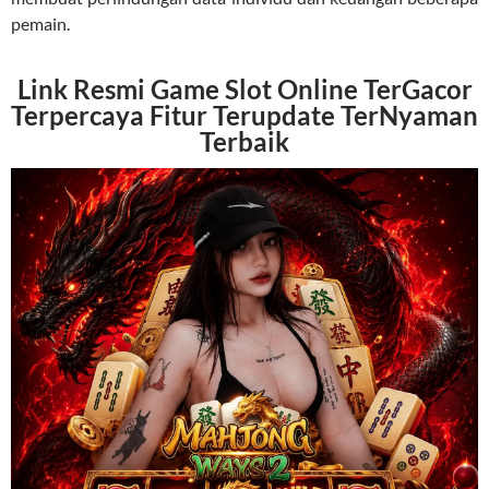
pemain.
Link Resmi Game Slot Online TerGacor
Terpercaya Fitur Terupdate TerNyaman
Terbaik