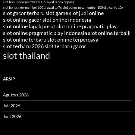
slot bonus new member 100 di awal tanpa deposit
slot bonus new member 100 di awal to 7x
slot bonus new member 100 di awal to 10x
slot gacor terbaru
slot game
slot judi online
slot online gacor
slot online indonesia
slot online lapak pusat
slot online pragmatic play
slot online pragmatic play indonesia
slot online terbaik
slot online terbaru
slot online terpercaya
slot terbaru 2026
slot terbaru gacor
slot thailand
ARSIP
Agustus 2026
Juli 2026
Juni 2026