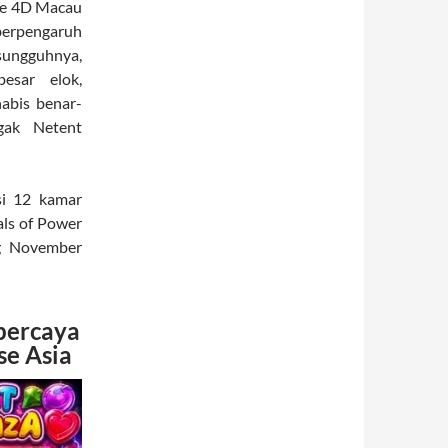
ne 4D Macau
berpengaruh
sungguhnya,
esar elok,
abis benar-
gak Netent
si 12 kamar
als of Power
ng November
percaya
se Asia