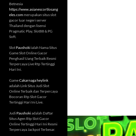
Betnesia
https://www.asianescortlosang
eles.com
merupakan situs slot
gacor luar negeri server
Thailand dengan lisensi
Pragmatic Play, Slot88 & PG
Soft.
Slot
Paushoki
ialah Nama Situs
Game Slot Online Gacor
Penghasil Uang Terbaik Resmi
Terpercaya Live Rtp Tertinggi
Hari Ini.
Game
Cakarnaga heylink
adalah Link Situs Judi Slot
Online Terbaik dan Terpercaya
Bocoran Rtp Slot Gacor
Tertinggi Hari Ini Live.
Judi
Paushoki
adalah Daftar
Situs Agen Rtp Slot Gacor
Online Tertinggi Hari Ini Resmi
Terpercaya Jackpot Terbesar.