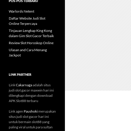
POS-POS TERBARU
Warlords Netent
Daftar Website Judi Slot
Online Terpercaya
Tinjauan Lengkap King Kong
dalam Gim Slot Gacor Terbaik
Review Slot Horoskop Online
Ulasan and Cara Menang
Jackpot
LINK PARTNER
Link
Cakarnaga
adalah situs
judi slot gacor maxwin hari ini
dilengkapi dengan download
APK Slot88 terbaru
Link agen
Paushoki
merupakan
situs judi slot gacor hari ini
untuk bermain slot88 yang
paling viral untuk para sultan