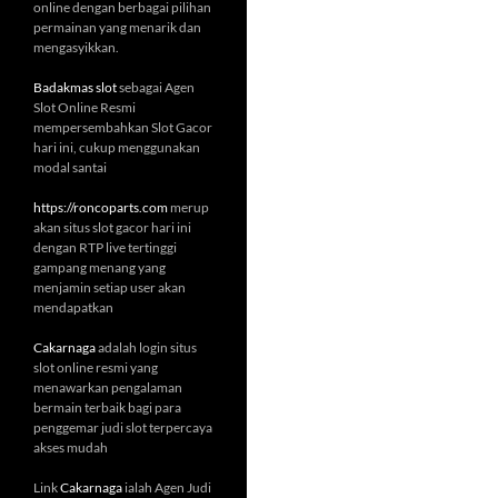
online dengan berbagai pilihan
permainan yang menarik dan
mengasyikkan.
Badakmas slot
sebagai Agen
Slot Online Resmi
mempersembahkan Slot Gacor
hari ini, cukup menggunakan
modal santai
https://roncoparts.com
merup
akan situs slot gacor hari ini
dengan RTP live tertinggi
gampang menang yang
menjamin setiap user akan
mendapatkan
Cakarnaga
adalah login situs
slot online resmi yang
menawarkan pengalaman
bermain terbaik bagi para
penggemar judi slot terpercaya
akses mudah
Link
Cakarnaga
ialah Agen Judi