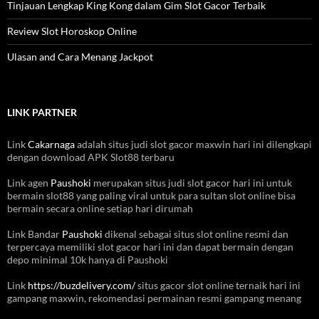
Tinjauan Lengkap King Kong dalam Gim Slot Gacor Terbaik
Review Slot Horoskop Online
Ulasan and Cara Menang Jackpot
LINK PARTNER
Link
Cakarnaga
adalah situs judi slot gacor maxwin hari ini dilengkapi
dengan download APK Slot88 terbaru
Link agen
Paushoki
merupakan situs judi slot gacor hari ini untuk
bermain slot88 yang paling viral untuk para sultan slot online bisa
bermain secara online setiap hari dirumah
Link Bandar
Paushoki
dikenal sebagai situs slot online resmi dan
terpercaya memiliki slot gacor hari ini dan dapat bermain dengan
depo minimal 10k hanya di Paushoki
Link
https://buzdelivery.com/
situs gacor slot online ternaik hari ini
gampang maxwin, rekomendasi permainan resmi gampang menang