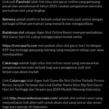
Link judi
Paushoki
ialah link situs slot gacor online yang gampang
pecah dan sensational di tahun 2025 rasakan pengalaman bermain
permainan slot yang lengkap
Betnesia
adalah platform terbaik untuk bermain judi online dengan
berbagai pilihan permainan yang menarik dan mengasyikkan.
Badakmas slot
sebagai Agen Slot Online Resmi mempersembahkan
Slot Gacor hari ini, cukup menggunakan modal santai
https://roncoparts.com
merupakan situs slot gacor hari ini dengan
RTP live tertinggi gampang menang yang menjamin setiap user akan
mendapatkan
Cakarnaga
adalah login situs slot online resmi yang menawarkan
pengalaman bermain terbaik bagi para penggemar judi slot
terpercaya akses mudah
Link
Cakarnaga
ialah Agen Judi Game Bo Slot Online Terbaik Promo
Bonus Jackpot Terbesar dan Link Daftar Nama Situs Rtp Slot Gacor
Hari Ini Tertinggi dan Terpercaya 2024 Mudah Menang Indonesia.
Link
http://moorenkosicecream.com/
adalah slot online resmi yang
menyediakan link alternatif untuk akses slot yang lancar dan aman
bagi para pemain di Indonesia