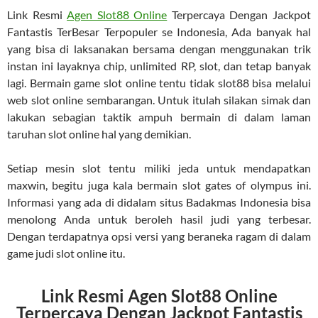
Link Resmi
Agen Slot88 Online
Terpercaya Dengan Jackpot
Fantastis TerBesar Terpopuler se Indonesia, Ada banyak hal
yang bisa di laksanakan bersama dengan menggunakan trik
instan ini layaknya chip, unlimited RP, slot, dan tetap banyak
lagi. Bermain game slot online tentu tidak slot88 bisa melalui
web slot online sembarangan. Untuk itulah silakan simak dan
lakukan sebagian taktik ampuh bermain di dalam laman
taruhan slot online hal yang demikian.
Setiap mesin slot tentu miliki jeda untuk mendapatkan
maxwin, begitu juga kala bermain slot gates of olympus ini.
Informasi yang ada di didalam situs Badakmas Indonesia bisa
menolong Anda untuk beroleh hasil judi yang terbesar.
Dengan terdapatnya opsi versi yang beraneka ragam di dalam
game judi slot online itu.
Link Resmi Agen Slot88 Online
Terpercaya Dengan Jackpot Fantastis