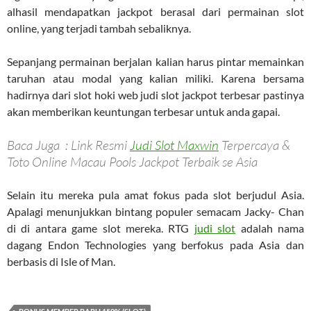
alhasil mendapatkan jackpot berasal dari permainan slot
online, yang terjadi tambah sebaliknya.
Sepanjang permainan berjalan kalian harus pintar memainkan
taruhan atau modal yang kalian miliki. Karena bersama
hadirnya dari slot hoki web judi slot jackpot terbesar pastinya
akan memberikan keuntungan terbesar untuk anda gapai.
Baca Juga : Link Resmi
Judi Slot Maxwin
Terpercaya &
Toto Online Macau Pools Jackpot Terbaik se Asia
Selain itu mereka pula amat fokus pada slot berjudul Asia.
Apalagi menunjukkan bintang populer semacam Jacky- Chan
di di antara game slot mereka. RTG
judi slot
adalah nama
dagang Endon Technologies yang berfokus pada Asia dan
berbasis di Isle of Man.