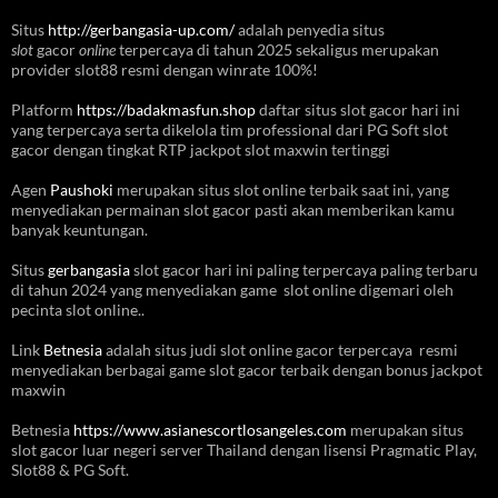
Situs
http://gerbangasia-up.com/
adalah penyedia situs
slot
gacor
online
terpercaya di tahun 2025 sekaligus merupakan
provider slot88 resmi dengan winrate 100%!
Platform
https://badakmasfun.shop
daftar situs slot gacor hari ini
yang terpercaya serta dikelola tim professional dari PG Soft slot
gacor dengan tingkat RTP jackpot slot maxwin tertinggi
Agen
Paushoki
merupakan situs slot online terbaik saat ini, yang
menyediakan permainan slot gacor pasti akan memberikan kamu
banyak keuntungan.
Situs
gerbangasia
slot gacor hari ini paling terpercaya paling terbaru
di tahun 2024 yang menyediakan game slot online digemari oleh
pecinta slot online..
Link
Betnesia
adalah situs judi slot online gacor terpercaya resmi
menyediakan berbagai game slot gacor terbaik dengan bonus jackpot
maxwin
Betnesia
https://www.asianescortlosangeles.com
merupakan situs
slot gacor luar negeri server Thailand dengan lisensi Pragmatic Play,
Slot88 & PG Soft.