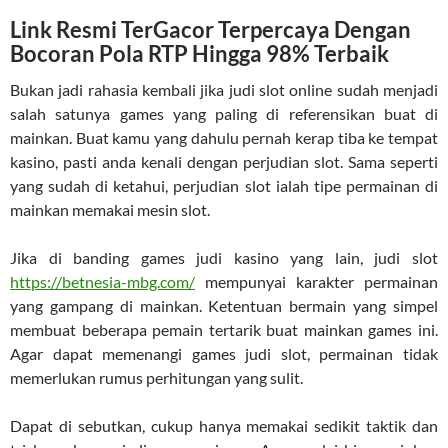
Link Resmi TerGacor Terpercaya Dengan
Bocoran Pola RTP Hingga 98% Terbaik
Bukan jadi rahasia kembali jika judi slot online sudah menjadi
salah satunya games yang paling di referensikan buat di
mainkan. Buat kamu yang dahulu pernah kerap tiba ke tempat
kasino, pasti anda kenali dengan perjudian slot. Sama seperti
yang sudah di ketahui, perjudian slot ialah tipe permainan di
mainkan memakai mesin slot.
Jika di banding games judi kasino yang lain, judi slot
https://betnesia-mbg.com/
mempunyai karakter permainan
yang gampang di mainkan. Ketentuan bermain yang simpel
membuat beberapa pemain tertarik buat mainkan games ini.
Agar dapat memenangi games judi slot, permainan tidak
memerlukan rumus perhitungan yang sulit.
Dapat di sebutkan, cukup hanya memakai sedikit taktik dan