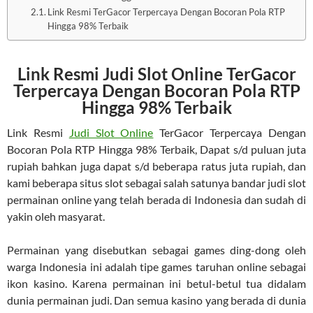
Link Resmi TerGacor Terpercaya Dengan Bocoran Pola RTP
Hingga 98% Terbaik
Link Resmi Judi Slot Online TerGacor
Terpercaya Dengan Bocoran Pola RTP
Hingga 98% Terbaik
Link Resmi
Judi Slot Online
TerGacor Terpercaya Dengan
Bocoran Pola RTP Hingga 98% Terbaik, Dapat s/d puluan juta
rupiah bahkan juga dapat s/d beberapa ratus juta rupiah, dan
kami beberapa situs slot sebagai salah satunya bandar judi slot
permainan online yang telah berada di Indonesia dan sudah di
yakin oleh masyarat.
Permainan yang disebutkan sebagai games ding-dong oleh
warga Indonesia ini adalah tipe games taruhan online sebagai
ikon kasino. Karena permainan ini betul-betul tua didalam
dunia permainan judi. Dan semua kasino yang berada di dunia