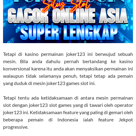
Tetapi di kasino permainan joker123 ini berwujud sebuah
mesin. Bila anda dahulu pernah bertandang ke kasino
konversional karena itu anda akan menyaksikan permainan ini
walaupun tidak selamanya penuh, tetapi tetap ada pemain
yang duduk di mesin joker123 games slot ini.
Tetapi tentu ada ketidaksamaan di antara mesin permainan
slot dengan joker123 slot games yang di tawari oleh operator
joker123 ini. Ketidaksamaan feature yang paling di gemari oleh
beberapa pemain di Indonesia ialah feature Jekpot
progressive.