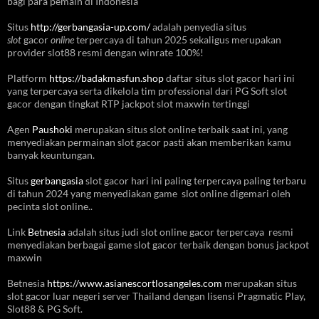
bagi para pemain di Indonesia
Situs
http://gerbangasia-up.com/
adalah penyedia situs
slot
gacor
online
terpercaya di tahun 2025 sekaligus merupakan
provider slot88 resmi dengan winrate 100%!
Platform
https://badakmasfun.shop
daftar situs slot gacor hari ini
yang terpercaya serta dikelola tim professional dari PG Soft slot
gacor dengan tingkat RTP jackpot slot maxwin tertinggi
Agen
Paushoki
merupakan situs slot online terbaik saat ini, yang
menyediakan permainan slot gacor pasti akan memberikan kamu
banyak keuntungan.
Situs
gerbangasia
slot gacor hari ini paling terpercaya paling terbaru
di tahun 2024 yang menyediakan game slot online digemari oleh
pecinta slot online..
Link
Betnesia
adalah situs judi slot online gacor terpercaya resmi
menyediakan berbagai game slot gacor terbaik dengan bonus jackpot
maxwin
Betnesia
https://www.asianescortlosangeles.com
merupakan situs
slot gacor luar negeri server Thailand dengan lisensi Pragmatic Play,
Slot88 & PG Soft.