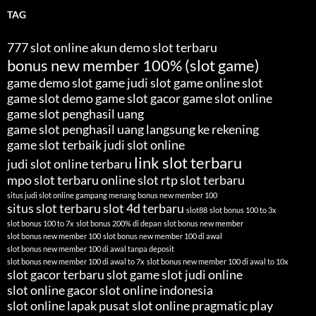
TAG
777 slot online
akun demo slot terbaru
bonus new member 100% (slot game)
game demo slot
game judi slot
game online slot
game slot demo
game slot gacor
game slot online
game slot penghasil uang
game slot penghasil uang langsung ke rekening
game slot terbaik
judi slot online
link slot terbaru
judi slot online terbaru
mpo slot terbaru
online slot
rtp slot terbaru
situs judi slot online gampang menang bonus new member 100
situs slot terbaru
slot 4d terbaru
slot88
slot bonus 100 to 3x
slot bonus 100 to 7x
slot bonus 200% di depan
slot bonus new member
slot bonus new member 100
slot bonus new member 100 di awal
slot bonus new member 100 di awal tanpa deposit
slot bonus new member 100 di awal to 7x
slot bonus new member 100 di awal to 10x
slot gacor terbaru
slot game
slot judi online
slot online gacor
slot online indonesia
slot online lapak pusat
slot online pragmatic play