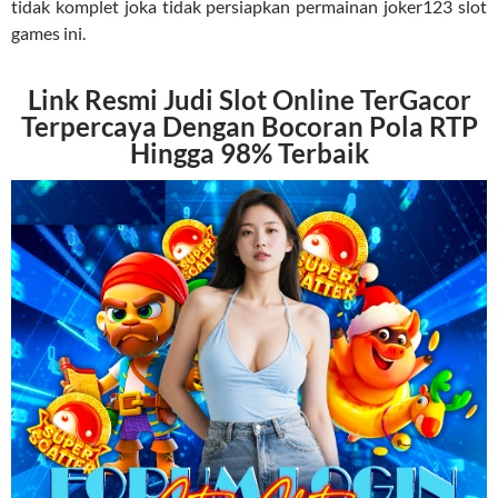
tidak komplet joka tidak persiapkan permainan joker123 slot
games ini.
Link Resmi Judi Slot Online TerGacor
Terpercaya Dengan Bocoran Pola RTP
Hingga 98% Terbaik